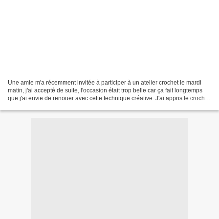
Une amie m'a récemment invitée à participer à un atelier crochet le mardi
matin, j'ai accepté de suite, l'occasion était trop belle car ça fait longtemps
que j'ai envie de renouer avec cette technique créative. J'ai appris le crochet
et le tricot à l'école...